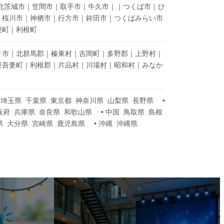
北茨城市｜笠間市｜取手市｜牛久市｜｜つくば市｜ひ
｜桜川市｜神栖市｜行方市｜鉾田市｜つくばみらい市
境町｜利根町
り市｜北群馬郡｜榛東村｜吉岡町｜多野郡｜上野村｜
東吾妻町｜利根郡｜片品村｜川場村｜昭和村｜みなか
県 埼玉県 千葉県 東京都 神奈川県 山梨県 長野県 •
阪府 兵庫県 奈良県 和歌山県 • 中国 鳥取県 島根
県 大分県 宮崎県 鹿児島県 • 沖縄 沖縄県
カ
バ
ー