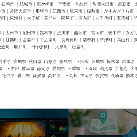
｜石岡市 ｜結城市｜龍ケ崎市｜下妻市｜常総市｜常陸太田市｜高萩市｜
谷市｜常陸大宮市｜那珂市｜筑西市｜坂東市｜稲敷市｜かすみがうら市
里町｜東海村｜大子町｜美浦村｜阿見町｜河内町｜八千代町｜五霞町｜
市｜太田市｜沼田市｜館林市｜渋川市｜藤岡市｜富岡市｜安中市｜みど
村｜甘楽町｜吾妻郡｜中之条町｜長野原町｜嬬恋村｜草津町｜高山村｜
倉町｜明和町｜ 千代田町 ｜大泉町｜邑楽町
 岩手県 宮城県 秋田県 山形県 福島県 • 関東 茨城県 栃木県 群馬
県 • 中部 岐阜県 静岡県 愛知県 三重県 • 近畿 滋賀県 京都府 大
国 徳島県 香川県 愛媛県 高知県 • 九州 福岡県 佐賀県 長崎県 熊本
カ
バ
ー