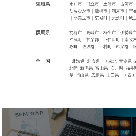
茨城県
水戸市｜日立市｜土浦市｜古河市
たちなか市｜鹿嶋市｜潮来市｜守
｜小美玉市｜茨城町｜大洗町｜城
群馬県
前橋市｜高崎市｜桐生市｜伊勢崎
神流町｜甘楽郡｜下仁田町｜南牧
み町｜佐波郡｜玉村町｜邑楽郡｜板
全 国
• 北海道 北海道 • 東北 青森県
北陸 新潟県 富山県 石川県 福井
県 岡山県 広島県 山口県 • 四
カ
カ
バ
バ
ー
ー