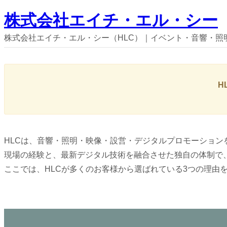
内
株式会社エイチ・エル・シー
容
株式会社エイチ・エル・シー（HLC）｜イベント・音響・照
を
ス
キ
ッ
H
プ
HLCは、音響・照明・映像・設営・デジタルプロモーショ
現場の経験と、最新デジタル技術を融合させた独自の体制で
ここでは、HLCが多くのお客様から選ばれている3つの理由