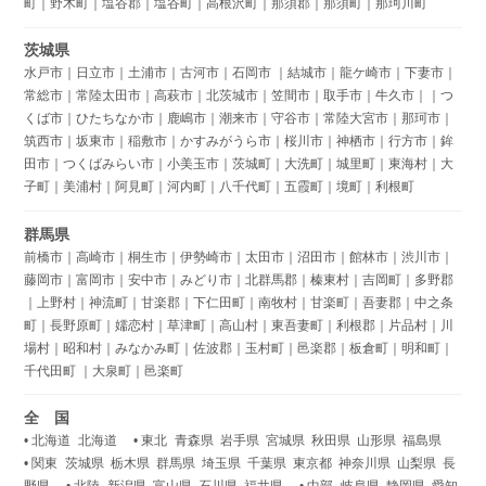
町｜野木町｜塩谷郡｜塩谷町｜高根沢町｜那須郡｜那須町｜那珂川町
茨城県
水戸市｜日立市｜土浦市｜古河市｜石岡市 ｜結城市｜龍ケ崎市｜下妻市｜
常総市｜常陸太田市｜高萩市｜北茨城市｜笠間市｜取手市｜牛久市｜｜つ
くば市｜ひたちなか市｜鹿嶋市｜潮来市｜守谷市｜常陸大宮市｜那珂市｜
筑西市｜坂東市｜稲敷市｜かすみがうら市｜桜川市｜神栖市｜行方市｜鉾
田市｜つくばみらい市｜小美玉市｜茨城町｜大洗町｜城里町｜東海村｜大
子町｜美浦村｜阿見町｜河内町｜八千代町｜五霞町｜境町｜利根町
群馬県
前橋市｜高崎市｜桐生市｜伊勢崎市｜太田市｜沼田市｜館林市｜渋川市｜
藤岡市｜富岡市｜安中市｜みどり市｜北群馬郡｜榛東村｜吉岡町｜多野郡
｜上野村｜神流町｜甘楽郡｜下仁田町｜南牧村｜甘楽町｜吾妻郡｜中之条
町｜長野原町｜嬬恋村｜草津町｜高山村｜東吾妻町｜利根郡｜片品村｜川
場村｜昭和村｜みなかみ町｜佐波郡｜玉村町｜邑楽郡｜板倉町｜明和町｜
千代田町 ｜大泉町｜邑楽町
全 国
• 北海道 北海道 • 東北 青森県 岩手県 宮城県 秋田県 山形県 福島県
• 関東 茨城県 栃木県 群馬県 埼玉県 千葉県 東京都 神奈川県 山梨県 長