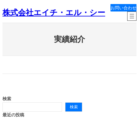
内
お問い合わせ
株式会社エイチ・エル・シー
容
を
ス
キ
実績紹介
ッ
プ
検索
検索
最近の投稿