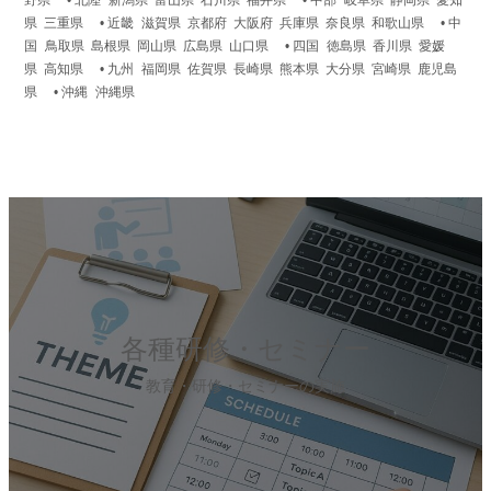
野県 • 北陸 新潟県 富山県 石川県 福井県 • 中部 岐阜県 静岡県 愛知
県 三重県 • 近畿 滋賀県 京都府 大阪府 兵庫県 奈良県 和歌山県 • 中
国 鳥取県 島根県 岡山県 広島県 山口県 • 四国 徳島県 香川県 愛媛
県 高知県 • 九州 福岡県 佐賀県 長崎県 熊本県 大分県 宮崎県 鹿児島
県 • 沖縄 沖縄県
カ
バ
ー
リ
ン
ク
各種研修・セミナー
教育・研修・セミナーの実施