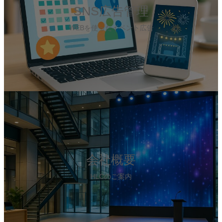
ク
SNS広告管理
WEBを使ったイベント広告
カ
バ
ー
リ
ン
ク
会社概要
HLCのご案内