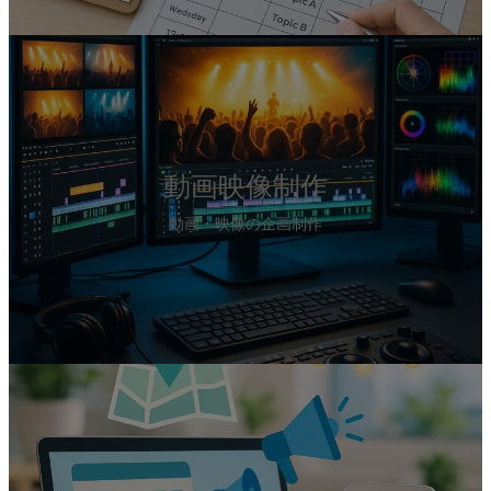
カ
バ
ー
リ
ン
ク
動画映像制作
動画・映像の企画制作
カ
バ
ー
リ
ン